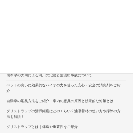
トラックのオイル漏れの処理・コンクリートに燃料漏れした際の対処に
ついて
消臭剤や芳香剤の種類とおすすめの選び方
シート状・マット状の油吸着材の特徴と使い方
なぜ砂状の油吸着分解剤が良いのか
モーリシャス沖の貨物船座礁に伴う油流出事故について
エアコンの悪臭に効果的な消臭剤と嫌な臭いへの対策方法をご紹介
熊本県の大雨による河川の氾濫と油流出事故について
ペットの臭いに効果的なバイオの力を使った安心・安全の消臭剤をご紹
介
自動車の消臭方法をご紹介！車内の悪臭の原因と効果的な対策とは
グリストラップの清掃頻度はどのくらい？油吸着材の使い方や掃除の方
法を解説！
グリストラップとは｜構造や重要性をご紹介