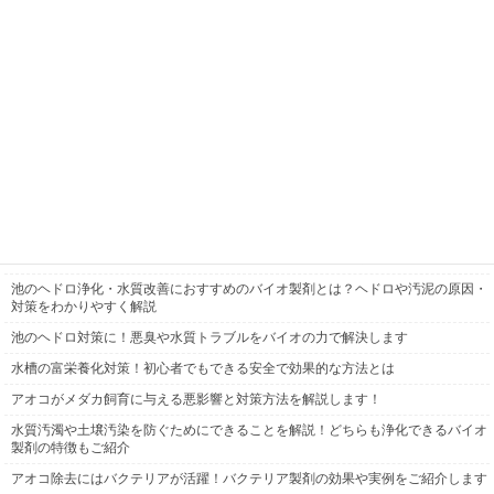
富栄養化対策には水草が効果的！理由や持続可能な水質管理方法もご紹介
水質改善の事例と対策方法を紹介！バイオ製剤で環境に優しく浄化
水質汚濁によってアオコが発生する原因や環境への影響について解説します
水耕栽培のアオコに薬剤は効果的なのか？対策や予防法もご紹介
富栄養化の解決策とは？原因や最適な対応方法をわかりやすく解説
水槽のアオコの原因とは？初心者でもできる再発防止策
メダカを守るアオコ対策！原因と発生を抑えるコツをわかりやすくご紹介
アオコとグリーンウォーターの違いとは？水槽で見分ける方法と正しい対策
水槽の富栄養化対策に！バクテリアの力で濁り・コケを防ぐ水づくりのコツ
池のヘドロ浄化・水質改善におすすめのバイオ製剤とは？ヘドロや汚泥の原因・
対策をわかりやすく解説
池のヘドロ対策に！悪臭や水質トラブルをバイオの力で解決します
水槽の富栄養化対策！初心者でもできる安全で効果的な方法とは
アオコがメダカ飼育に与える悪影響と対策方法を解説します！
水質汚濁や土壌汚染を防ぐためにできることを解説！どちらも浄化できるバイオ
製剤の特徴もご紹介
アオコ除去にはバクテリアが活躍！バクテリア製剤の効果や実例をご紹介します