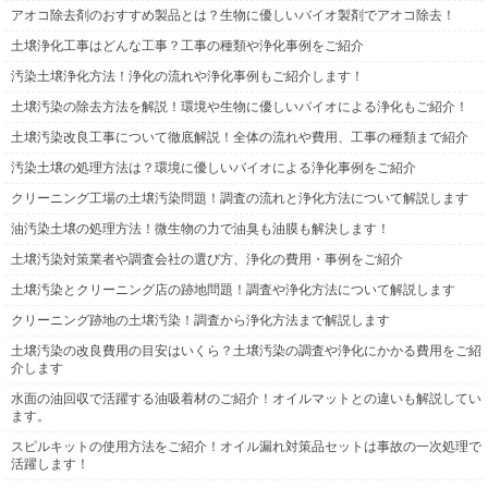
アオコ除去剤のおすすめ製品とは？生物に優しいバイオ製剤でアオコ除去！
土壌浄化工事はどんな工事？工事の種類や浄化事例をご紹介
汚染土壌浄化方法！浄化の流れや浄化事例もご紹介します！
土壌汚染の除去方法を解説！環境や生物に優しいバイオによる浄化もご紹介！
土壌汚染改良工事について徹底解説！全体の流れや費用、工事の種類まで紹介
汚染土壌の処理方法は？環境に優しいバイオによる浄化事例をご紹介
クリーニング工場の土壌汚染問題！調査の流れと浄化方法について解説します
油汚染土壌の処理方法！微生物の力で油臭も油膜も解決します！
土壌汚染対策業者や調査会社の選び方、浄化の費用・事例をご紹介
土壌汚染とクリーニング店の跡地問題！調査や浄化方法について解説します
クリーニング跡地の土壌汚染！調査から浄化方法まで解説します
土壌汚染の改良費用の目安はいくら？土壌汚染の調査や浄化にかかる費用をご紹
介します
水面の油回収で活躍する油吸着材のご紹介！オイルマットとの違いも解説してい
ます。
スピルキットの使用方法をご紹介！オイル漏れ対策品セットは事故の一次処理で
活躍します！