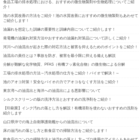
食品工場の排水処理における、おすすめの微生物製剤や生物処理についてご紹
介！
池の水質改善の方法をご紹介！池の水質改善におすすめの微生物製剤もあわせて
ご紹介します！
油漏れを想定した訓練の重要性と訓練内容についてご紹介します！
発電機の油漏れ対策方法やおすすめの油漏れ対策品について詳しくご紹介！
河川への油流出が起きた際の対応方法と被害を抑えるためのポイントをご紹介！
油流出の責任とは？事故を防ぎ、被害を最小限に抑える備えも解説
分解が難解な化学物質、PFAS（有機フッ素化合物）の微生物による分解
工場の排水処理の方法～汚水処理の仕方をご紹介！バイオで解決！～
池のアオコ対策！安全なバイオの力でアオコをなくす方法をご紹介！
東京湾への油流出と海洋への油流出による悪影響について
シルクスクリーンの版の洗浄方法とおすすめの洗浄剤をご紹介！
【印刷業】インク汚れの落とし方を解説！有機溶剤を使わないおすすめの洗剤を
紹介します
山口県沖での海上自衛隊護衛艦からの油流出について
床の油汚れの落とし方と飲食店での掃除方法をご紹介します！
飲食店のコンロの掃除方法と油汚れの落とし方～プロ使用のアイテムもあわせて