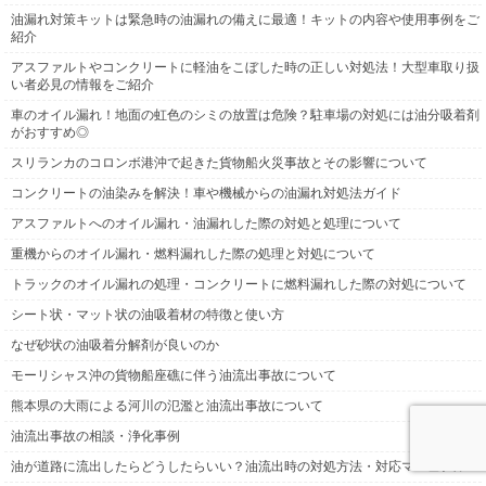
油漏れ対策キットは緊急時の油漏れの備えに最適！キットの内容や使用事例をご
紹介
アスファルトやコンクリートに軽油をこぼした時の正しい対処法！大型車取り扱
い者必見の情報をご紹介
車のオイル漏れ！地面の虹色のシミの放置は危険？駐車場の対処には油分吸着剤
がおすすめ◎
スリランカのコロンボ港沖で起きた貨物船火災事故とその影響について
コンクリートの油染みを解決！車や機械からの油漏れ対処法ガイド
アスファルトへのオイル漏れ・油漏れした際の対処と処理について
重機からのオイル漏れ・燃料漏れした際の処理と対処について
トラックのオイル漏れの処理・コンクリートに燃料漏れした際の対処について
シート状・マット状の油吸着材の特徴と使い方
なぜ砂状の油吸着分解剤が良いのか
モーリシャス沖の貨物船座礁に伴う油流出事故について
熊本県の大雨による河川の氾濫と油流出事故について
油流出事故の相談・浄化事例
油が道路に流出したらどうしたらいい？油流出時の対処方法・対応マニュアル