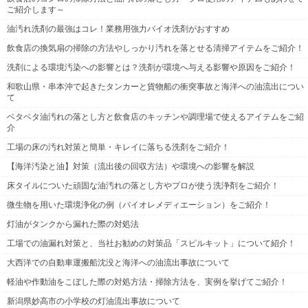
ご紹介します～
油汚れ洗剤の最強はコレ！業務用強力バイオ洗剤がおすすめ
飲食店の換気扇の掃除の方法やしっかり汚れを落とせる清掃アイテムをご紹介！
洗剤による環境汚染への影響とは？洗剤が環境へ与える影響や原因をご紹介！
和歌山県・串本沖で起きたタンカーと貨物船の衝突事故と海洋への油流出につい
て
ベタベタ油汚れの落とし方と飲食店のキッチンや調理場で使えるアイテムをご紹
介
工場の床の汚れ対策と簡単・キレイに落ちる洗剤をご紹介！
【海洋汚染と油】対策（流出後の回収方法）や環境への影響を解説
床タイルについた頑固な油汚れの落とし方やプロが使う洗浄剤をご紹介！
微生物を用いた環境浄化の例（バイオレメディエーション）をご紹介！
灯油がタンクから漏れた際の対処法
工場での油漏れ対策と、当社お勧めの対策品「スピルキット」について紹介！
大西洋での自動車運搬船沈没と海洋への油流出事故について
軽油や作動油をこぼした際の対処方法・掃除方法を、実例を挙げてご紹介！
新潟県妙高市の小学校の灯油流出事故について