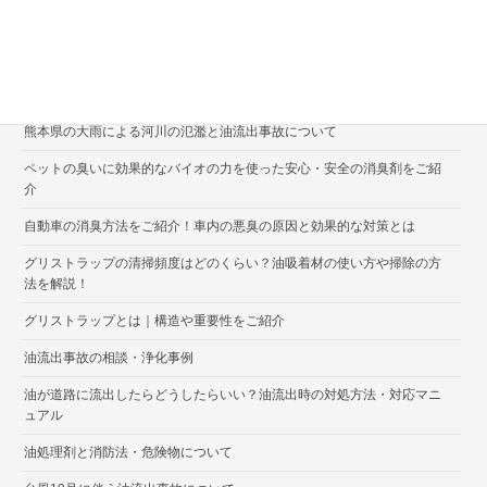
なぜ砂状の油吸着分解剤が良いのか
モーリシャス沖の貨物船座礁に伴う油流出事故について
エアコンの悪臭に効果的な消臭剤と嫌な臭いへの対策方法をご紹介
熊本県の大雨による河川の氾濫と油流出事故について
ペットの臭いに効果的なバイオの力を使った安心・安全の消臭剤をご紹
介
自動車の消臭方法をご紹介！車内の悪臭の原因と効果的な対策とは
グリストラップの清掃頻度はどのくらい？油吸着材の使い方や掃除の方
法を解説！
グリストラップとは｜構造や重要性をご紹介
油流出事故の相談・浄化事例
油が道路に流出したらどうしたらいい？油流出時の対処方法・対応マニ
ュアル
油処理剤と消防法・危険物について